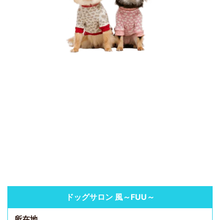
ドッグサロン 風～FUU～
所在地