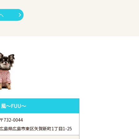
へ
 風～FUU～
〒732-0044
広島県広島市東区矢賀新町1丁目1-25