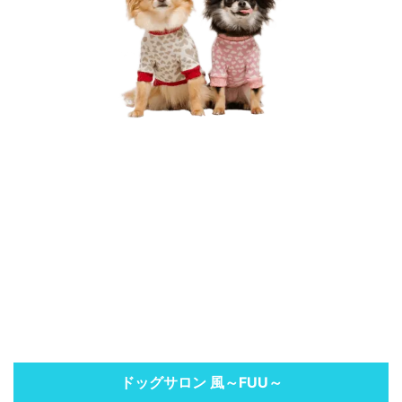
ドッグサロン 風～FUU～