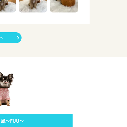
へ
 風～FUU～