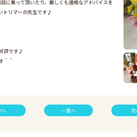
前に相談に乗って頂いたり、厳しくも適格なアドバイスを
いトリマーの先生です♪
好評です♪
す＾＾
前へ
一覧へ
次