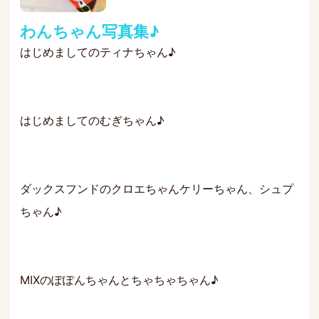
わんちゃん写真集♪
はじめましてのティナちゃん♪
はじめましてのむぎちゃん♪
ダックスフンドのクロエちゃんケリーちゃん、シュプ
ちゃん♪
MIXのぽぽんちゃんとちゃちゃちゃん♪