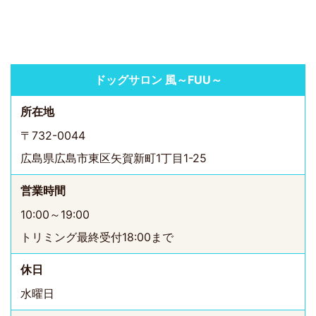
ドッグサロン 風～FUU～
所在地
〒732-0044
広島県広島市東区矢賀新町1丁目1-25
営業時間
10:00～19:00
トリミング最終受付18:00まで
休日
水曜日