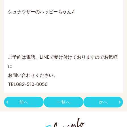
シュナウザーのハッピーちゃん♪
ご予約は電話、LINEで受け付けておりますのでお気軽
に
お問い合わせください。
TEL082-510-0050
前へ
一覧へ
次へ